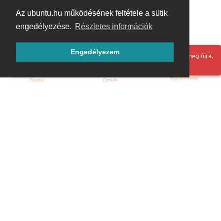
Az ubuntu.hu működésének feltétele a sütik
engedélyezése.
Részletes információk
Engedélyezem
Hoppá! Valami hiba történt. Frissítse az oldalt és próbálja meg újra.
Bejelentkezés
Főoldal
Címkék
Kezdőoldal
Blog
ÁSZF
Szabályzat
Kapcsolat
ubuntu.hu :: Magyar Ubuntu Közösség
© 2007 – 2026