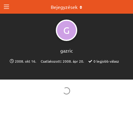
Bejegyzések
G
gazric
2008. okt 16.
Csatlakozott:
2008. ápr 20.
0
legjobb válasz