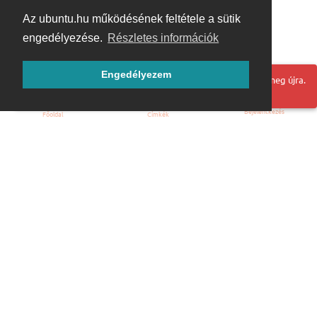
Az ubuntu.hu működésének feltétele a sütik
engedélyezése.
Részletes információk
Engedélyezem
Hoppá! Valami hiba történt. Frissítse az oldalt és próbálja meg újra.
Bejelentkezés
Főoldal
Címkék
Kezdőoldal
Blog
ÁSZF
Szabályzat
Kapcsolat
ubuntu.hu :: Magyar Ubuntu Közösség
© 2007 – 2026