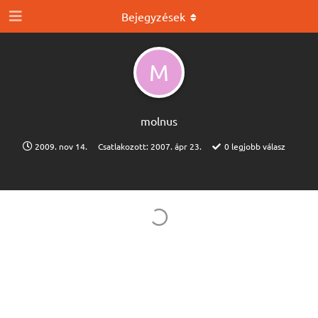
Bejegyzések
M
molnus
2009. nov 14.
Csatlakozott:
2007. ápr 23.
0
legjobb válasz