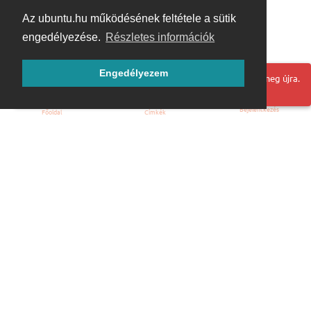
Az ubuntu.hu működésének feltétele a sütik
engedélyezése.
Részletes információk
Engedélyezem
Hoppá! Valami hiba történt. Frissítse az oldalt és próbálja meg újra.
Bejelentkezés
Főoldal
Címkék
Kezdőoldal
Blog
ÁSZF
Szabályzat
Kapcsolat
ubuntu.hu :: Magyar Ubuntu Közösség
© 2007 – 2026