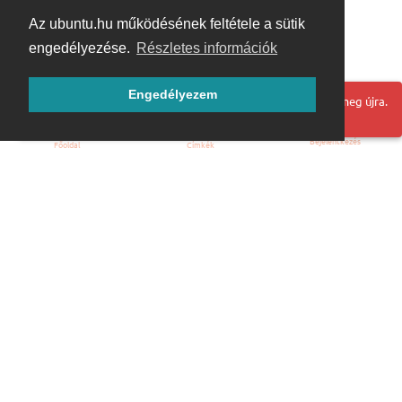
Az ubuntu.hu működésének feltétele a sütik
engedélyezése.
Részletes információk
Engedélyezem
Hoppá! Valami hiba történt. Frissítse az oldalt és próbálja meg újra.
Bejelentkezés
Főoldal
Címkék
Kezdőoldal
Blog
ÁSZF
Szabályzat
Kapcsolat
ubuntu.hu :: Magyar Ubuntu Közösség
© 2007 – 2026