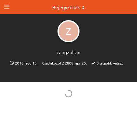
Bejegyzések
Z
zangzoltan
2010. aug 15.
Csatlakozott:
2008. ápr 25.
0
legjobb válasz