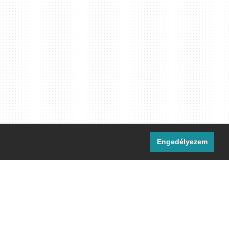
Engedélyezem
i csatornáink:
[M]
IRC
rtalma, ahol másként nem jelezzük,
ommons Nevezd meg! – Így add tovább!
licenc