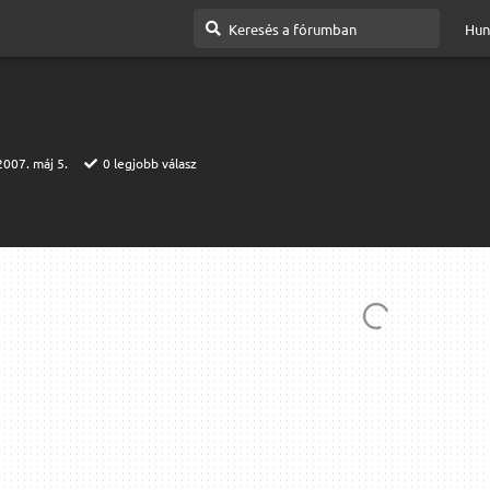
Hun
2007. máj 5.
0
legjobb válasz