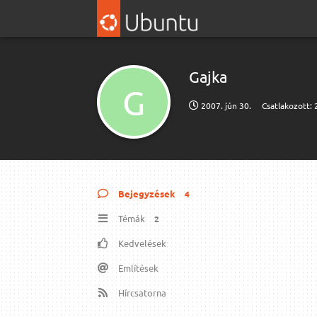
Gajka
G
2007. jún 30.
Csatlakozott:
Bejegyzések
4
Témák
2
Kedvelések
Említések
Hírcsatorna