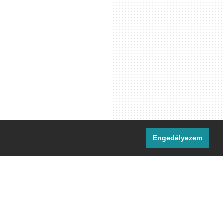
Engedélyezem
i csatornáink:
[M]
IRC
rtalma, ahol másként nem jelezzük,
ommons Nevezd meg! – Így add tovább!
licenc