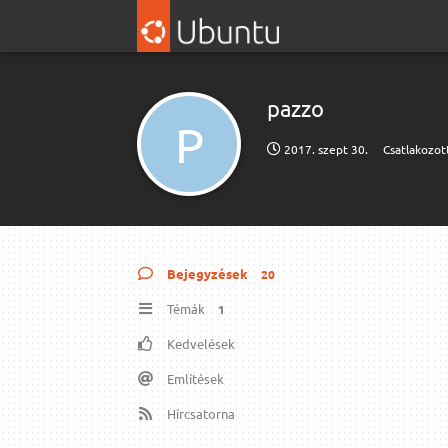
pazzo
P
2017. szept 30.
Csatlakozot
Bejegyzések
20
Témák
1
Kedvelések
Említések
Hírcsatorna