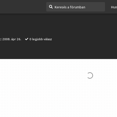
Hun
t:
2008. ápr 26.
0
legjobb válasz