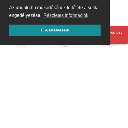
Az ubuntu.hu működésének feltétele a sütik
engedélyezése.
Részletes információk
Engedélyezem
Hoppá! Valami hiba történt. Frissítse az oldalt és próbálja meg újra.
Bejelentkezés
Főoldal
Címkék
Kezdőoldal
Blog
ÁSZF
Szabályzat
Kapcsolat
ubuntu.hu :: Magyar Ubuntu Közösség
© 2007 – 2026