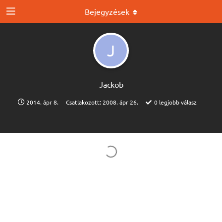
Bejegyzések
J
Jackob
2014. ápr 8.
Csatlakozott:
2008. ápr 26.
0
legjobb válasz