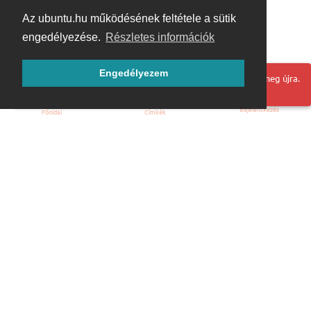
Az ubuntu.hu működésének feltétele a sütik
engedélyezése.
Részletes információk
Engedélyezem
Hoppá! Valami hiba történt. Frissítse az oldalt és próbálja meg újra.
Bejelentkezés
Főoldal
Címkék
Kezdőoldal
Blog
ÁSZF
Szabályzat
Kapcsolat
ubuntu.hu :: Magyar Ubuntu Közösség
© 2007 – 2026