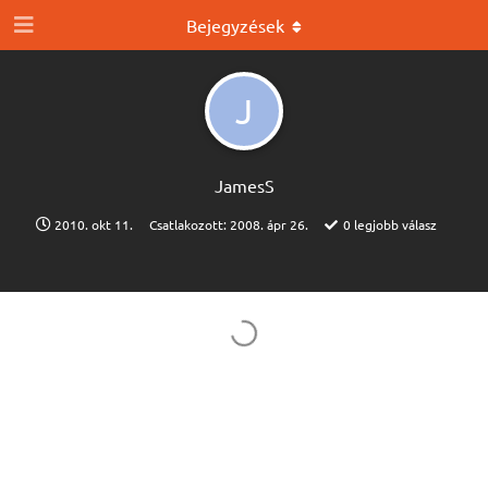
Bejegyzések
J
JamesS
2010. okt 11.
Csatlakozott:
2008. ápr 26.
0
legjobb válasz