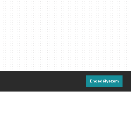
Engedélyezem
i csatornáink:
[M]
IRC
rtalma, ahol másként nem jelezzük,
ommons Nevezd meg! – Így add tovább!
licenc