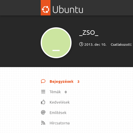
_ZSO_
_
2013. dec 10.
Csatlakozott:
Bejegyzések
3
Témák
0
Kedvelések
Említések
Hírcsatorna