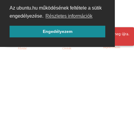
Az ubuntu.hu működésének feltétele a sütik
engedélyezése.
Részletes információk
Engedélyezem
Hoppá! Valami hiba történt. Frissítse az oldalt és próbálja meg újra.
Bejelentkezés
Főoldal
Címkék
Kezdőoldal
Blog
ÁSZF
Szabályzat
Kapcsolat
ubuntu.hu :: Magyar Ubuntu Közösség
© 2007 – 2026