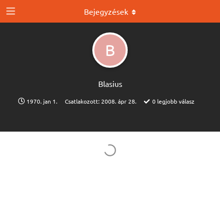
Bejegyzések
B
Blasius
1970. jan 1.
Csatlakozott:
2008. ápr 28.
0
legjobb válasz