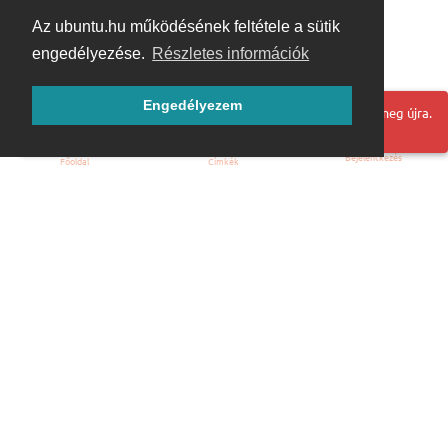
Az ubuntu.hu működésének feltétele a sütik
engedélyezése.
Részletes információk
Engedélyezem
Hoppá! Valami hiba történt. Frissítse az oldalt és próbálja meg újra.
Bejelentkezés
Főoldal
Címkék
Kezdőoldal
Blog
ÁSZF
Szabályzat
Kapcsolat
ubuntu.hu :: Magyar Ubuntu Közösség
© 2007 – 2026