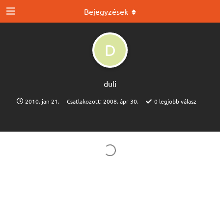
Bejegyzések
D
duli
2010. jan 21.
Csatlakozott:
2008. ápr 30.
0
legjobb válasz