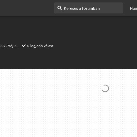
Hun
007. máj 6.
0
legjobb válasz