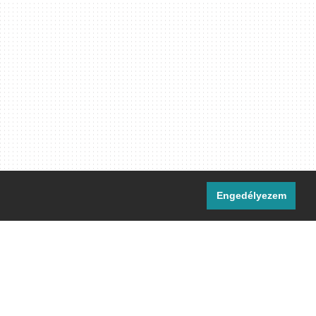
Engedélyezem
i csatornáink:
[M]
IRC
rtalma, ahol másként nem jelezzük,
ommons Nevezd meg! – Így add tovább!
licenc