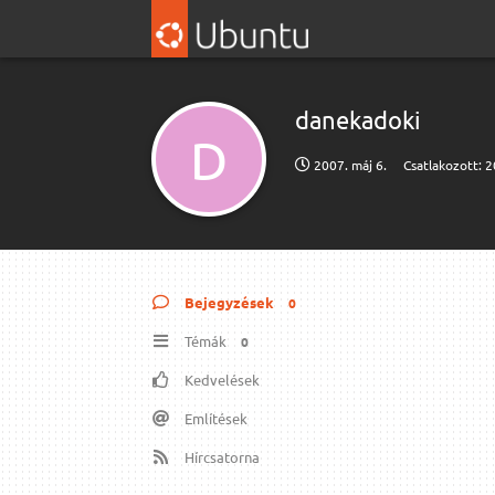
danekadoki
D
2007. máj 6.
Csatlakozott:
2
Bejegyzések
0
Témák
0
Kedvelések
Említések
Hírcsatorna