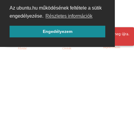
Az ubuntu.hu működésének feltétele a sütik
engedélyezése.
Részletes információk
Engedélyezem
Hoppá! Valami hiba történt. Frissítse az oldalt és próbálja meg újra.
Bejelentkezés
Főoldal
Címkék
Kezdőoldal
Blog
ÁSZF
Szabályzat
Kapcsolat
ubuntu.hu :: Magyar Ubuntu Közösség
© 2007 – 2026