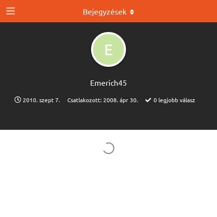
Bejegyzések
E
Emerich45
2010. szept 7.
Csatlakozott:
2008. ápr 30.
0
legjobb válasz