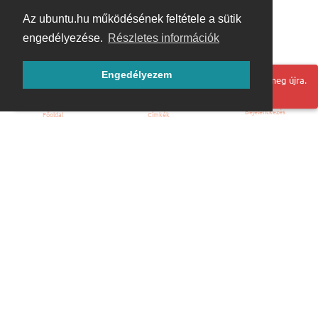
Az ubuntu.hu működésének feltétele a sütik
engedélyezése.
Részletes információk
Engedélyezem
Hoppá! Valami hiba történt. Frissítse az oldalt és próbálja meg újra.
Bejelentkezés
Főoldal
Címkék
Kezdőoldal
Blog
ÁSZF
Szabályzat
Kapcsolat
ubuntu.hu :: Magyar Ubuntu Közösség
© 2007 – 2026