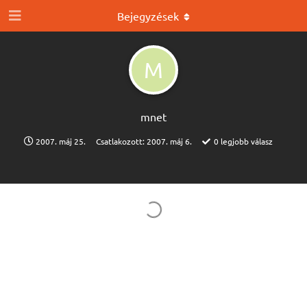
Bejegyzések
M
mnet
2007. máj 25.
Csatlakozott:
2007. máj 6.
0
legjobb válasz