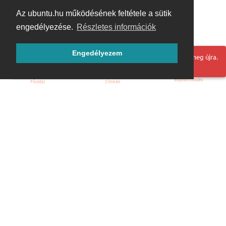
Az ubuntu.hu működésének feltétele a sütik
engedélyezése.
Részletes információk
Engedélyezem
Hoppá! Valami hiba történt. Frissítse az oldalt és próbálja meg újra.
Bejelentkezés
Főoldal
Címkék
Kezdőoldal
Blog
ÁSZF
Szabályzat
Kapcsolat
ubuntu.hu :: Magyar Ubuntu Közösség
© 2007 – 2026