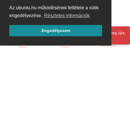
Az ubuntu.hu működésének feltétele a sütik
engedélyezése.
Részletes információk
Engedélyezem
Hoppá! Valami hiba történt. Frissítse az oldalt és próbálja meg újra.
Bejelentkezés
Főoldal
Címkék
Kezdőoldal
Blog
ÁSZF
Szabályzat
Kapcsolat
ubuntu.hu :: Magyar Ubuntu Közösség
© 2007 – 2026