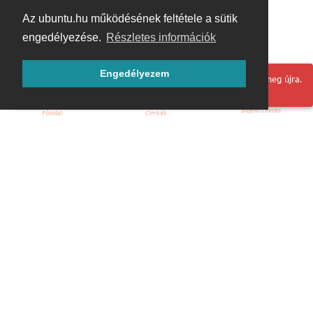
Az ubuntu.hu működésének feltétele a sütik
engedélyezése.
Részletes információk
Engedélyezem
Hoppá! Valami hiba történt. Frissítse az oldalt és próbálja meg újra.
Bejelentkezés
Főoldal
Címkék
Kezdőoldal
Blog
ÁSZF
Szabályzat
Kapcsolat
ubuntu.hu :: Magyar Ubuntu Közösség
© 2007 – 2026