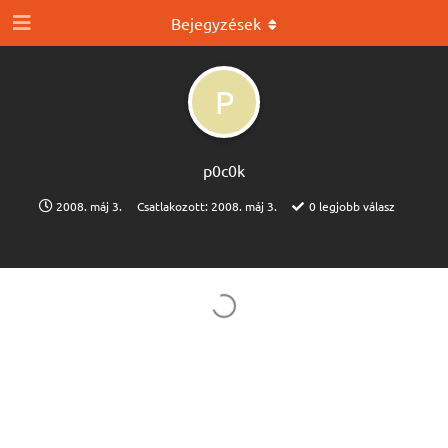
Bejegyzések
P
p0c0k
2008. máj 3.
Csatlakozott:
2008. máj 3.
0
legjobb válasz