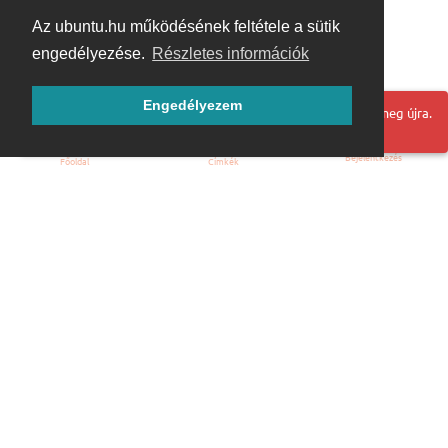
Az ubuntu.hu működésének feltétele a sütik
engedélyezése.
Részletes információk
Engedélyezem
Hoppá! Valami hiba történt. Frissítse az oldalt és próbálja meg újra.
Bejelentkezés
Főoldal
Címkék
Kezdőoldal
Blog
ÁSZF
Szabályzat
Kapcsolat
ubuntu.hu :: Magyar Ubuntu Közösség
© 2007 – 2026