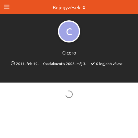
Bejegyzések
C
Cicero
2011. feb 19.
Csatlakozott:
2008. máj 3.
0
legjobb válasz