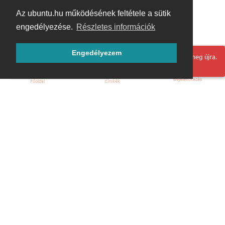
Az ubuntu.hu működésének feltétele a sütik
engedélyezése.
Részletes információk
Engedélyezem
Hoppá! Valami hiba történt. Frissítse az oldalt és próbálja meg újra.
Bejelentkezés
Főoldal
Címkék
Kezdőoldal
Blog
ÁSZF
Szabályzat
Kapcsolat
ubuntu.hu :: Magyar Ubuntu Közösség
© 2007 – 2026