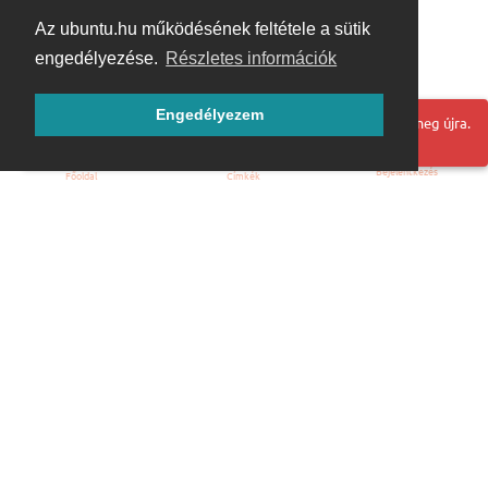
Az ubuntu.hu működésének feltétele a sütik
engedélyezése.
Részletes információk
Engedélyezem
Hoppá! Valami hiba történt. Frissítse az oldalt és próbálja meg újra.
Bejelentkezés
Főoldal
Címkék
Kezdőoldal
Blog
ÁSZF
Szabályzat
Kapcsolat
ubuntu.hu :: Magyar Ubuntu Közösség
© 2007 – 2026