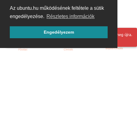
Az ubuntu.hu működésének feltétele a sütik
engedélyezése.
Részletes információk
Engedélyezem
Hoppá! Valami hiba történt. Frissítse az oldalt és próbálja meg újra.
Bejelentkezés
Főoldal
Címkék
Kezdőoldal
Blog
ÁSZF
Szabályzat
Kapcsolat
ubuntu.hu :: Magyar Ubuntu Közösség
© 2007 – 2026