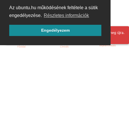
Az ubuntu.hu működésének feltétele a sütik
engedélyezése.
Részletes információk
Engedélyezem
Hoppá! Valami hiba történt. Frissítse az oldalt és próbálja meg újra.
Bejelentkezés
Főoldal
Címkék
Kezdőoldal
Blog
ÁSZF
Szabályzat
Kapcsolat
ubuntu.hu :: Magyar Ubuntu Közösség
© 2007 – 2026