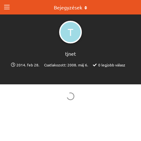
Bejegyzések
T
tjnet
2014. feb 28.
Csatlakozott:
2008. máj 6.
0
legjobb válasz