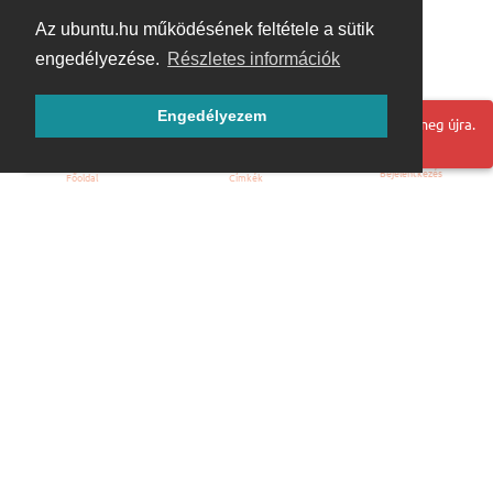
Az ubuntu.hu működésének feltétele a sütik
engedélyezése.
Részletes információk
Engedélyezem
Hoppá! Valami hiba történt. Frissítse az oldalt és próbálja meg újra.
Bejelentkezés
Főoldal
Címkék
Kezdőoldal
Blog
ÁSZF
Szabályzat
Kapcsolat
ubuntu.hu :: Magyar Ubuntu Közösség
© 2007 – 2026