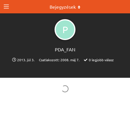
Bejegyzések
P
PDA_FAN
2013. júl 3.
Csatlakozott:
2008. máj 7.
0
legjobb válasz