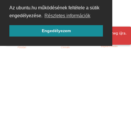
Az ubuntu.hu működésének feltétele a sütik
engedélyezése.
Részletes információk
Engedélyezem
Hoppá! Valami hiba történt. Frissítse az oldalt és próbálja meg újra.
Bejelentkezés
Főoldal
Címkék
Kezdőoldal
Blog
ÁSZF
Szabályzat
Kapcsolat
ubuntu.hu :: Magyar Ubuntu Közösség
© 2007 – 2026