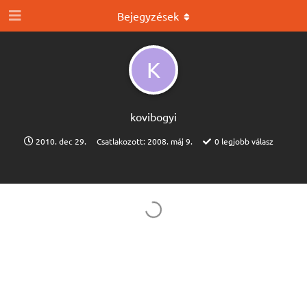
Bejegyzések
K
kovibogyi
2010. dec 29.
Csatlakozott:
2008. máj 9.
0
legjobb válasz