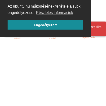
Az ubuntu.hu működésének feltétele a sütik
engedélyezése.
Részletes információk
Engedélyezem
Hoppá! Valami hiba történt. Frissítse az oldalt és próbálja meg újra.
Bejelentkezés
Főoldal
Címkék
Kezdőoldal
Blog
ÁSZF
Szabályzat
Kapcsolat
ubuntu.hu :: Magyar Ubuntu Közösség
© 2007 – 2026