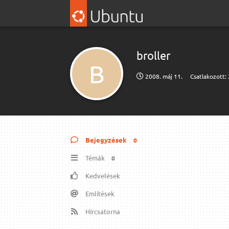
broller
B
2008. máj 11.
Csatlakozott:
Bejegyzések
0
Témák
0
Kedvelések
Említések
Hírcsatorna