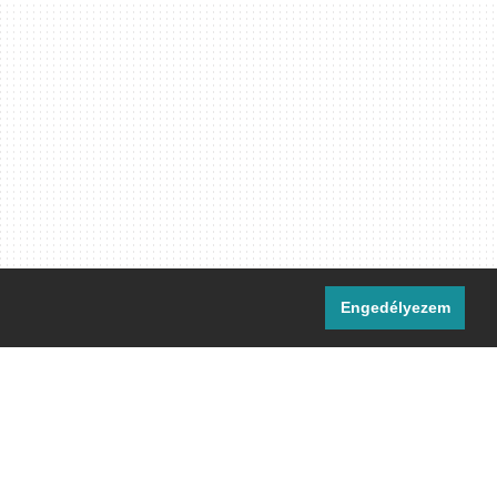
Engedélyezem
i csatornáink:
[M]
IRC
rtalma, ahol másként nem jelezzük,
ommons Nevezd meg! – Így add tovább!
licenc