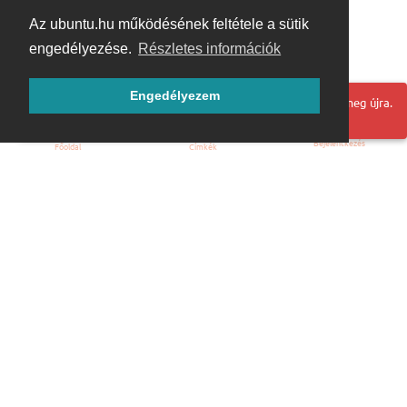
Az ubuntu.hu működésének feltétele a sütik
engedélyezése.
Részletes információk
Engedélyezem
Hoppá! Valami hiba történt. Frissítse az oldalt és próbálja meg újra.
Bejelentkezés
Főoldal
Címkék
Kezdőoldal
Blog
ÁSZF
Szabályzat
Kapcsolat
ubuntu.hu :: Magyar Ubuntu Közösség
© 2007 – 2026