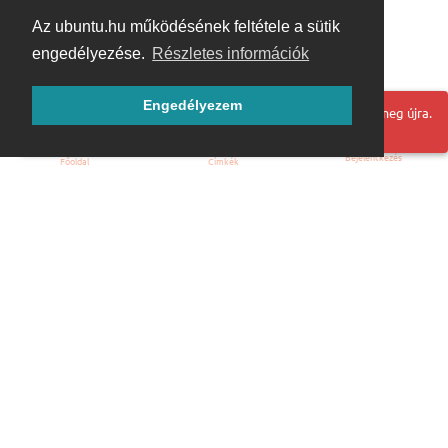
Az ubuntu.hu működésének feltétele a sütik
engedélyezése.
Részletes információk
Engedélyezem
Hoppá! Valami hiba történt. Frissítse az oldalt és próbálja meg újra.
Bejelentkezés
Főoldal
Címkék
Kezdőoldal
Blog
ÁSZF
Szabályzat
Kapcsolat
ubuntu.hu :: Magyar Ubuntu Közösség
© 2007 – 2026