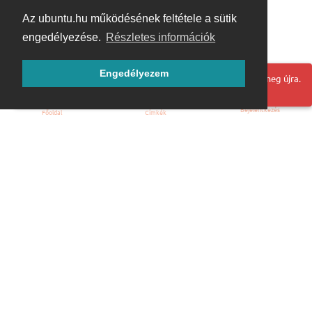
Az ubuntu.hu működésének feltétele a sütik
engedélyezése.
Részletes információk
Engedélyezem
Hoppá! Valami hiba történt. Frissítse az oldalt és próbálja meg újra.
Bejelentkezés
Főoldal
Címkék
Kezdőoldal
Blog
ÁSZF
Szabályzat
Kapcsolat
ubuntu.hu :: Magyar Ubuntu Közösség
© 2007 – 2026