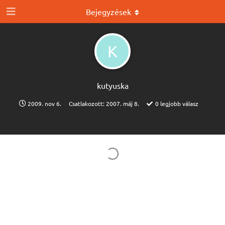
Bejegyzések
K
kutyuska
2009. nov 6.
Csatlakozott:
2007. máj 8.
0
legjobb válasz