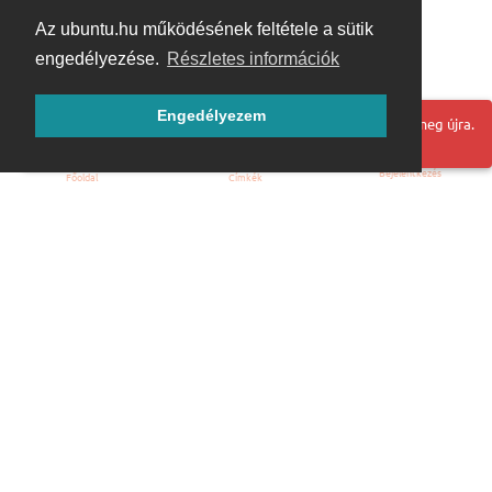
Az ubuntu.hu működésének feltétele a sütik
engedélyezése.
Részletes információk
Engedélyezem
Hoppá! Valami hiba történt. Frissítse az oldalt és próbálja meg újra.
Bejelentkezés
Főoldal
Címkék
Kezdőoldal
Blog
ÁSZF
Szabályzat
Kapcsolat
ubuntu.hu :: Magyar Ubuntu Közösség
© 2007 – 2026