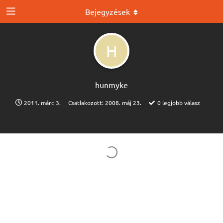
Bejegyzések
H
hunmyke
2011. márc 3.
Csatlakozott:
2008. máj 23.
0
legjobb válasz