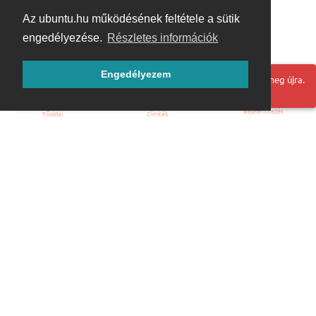
Az ubuntu.hu működésének feltétele a sütik
engedélyezése.
Részletes információk
Engedélyezem
Hoppá! Valami hiba történt. Frissítse az oldalt és próbálja meg újra.
Bejelentkezés
Főoldal
Címkék
Kezdőoldal
Blog
ÁSZF
Szabályzat
Kapcsolat
ubuntu.hu :: Magyar Ubuntu Közösség
© 2007 – 2026