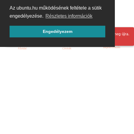
Az ubuntu.hu működésének feltétele a sütik
engedélyezése.
Részletes információk
Engedélyezem
Hoppá! Valami hiba történt. Frissítse az oldalt és próbálja meg újra.
Bejelentkezés
Főoldal
Címkék
Kezdőoldal
Blog
ÁSZF
Szabályzat
Kapcsolat
ubuntu.hu :: Magyar Ubuntu Közösség
© 2007 – 2026