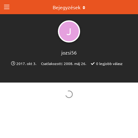
Bejegyzések
J
jozsi56
2017. okt 3.
Csatlakozott:
2008. máj 26.
0
legjobb válasz