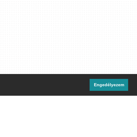
Engedélyezem
i csatornáink:
[M]
IRC
rtalma, ahol másként nem jelezzük,
ommons Nevezd meg! – Így add tovább!
licenc