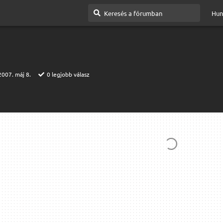
Hun
2007. máj 8.
0
legjobb válasz