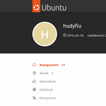
hudyfiu
H
2010. jún 18.
Csatlakozott:
Bejegyzések
27
Témák
1
Kedvelések
Említések
Hírcsatorna