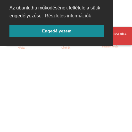
Az ubuntu.hu működésének feltétele a sütik
engedélyezése.
Részletes információk
Engedélyezem
Hoppá! Valami hiba történt. Frissítse az oldalt és próbálja meg újra.
Bejelentkezés
Főoldal
Címkék
Kezdőoldal
Blog
ÁSZF
Szabályzat
Kapcsolat
ubuntu.hu :: Magyar Ubuntu Közösség
© 2007 – 2026