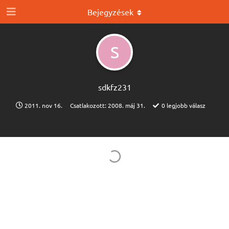
Bejegyzések
S
sdkfz231
2011. nov 16.
Csatlakozott:
2008. máj 31.
0
legjobb válasz