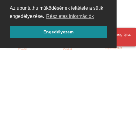
Az ubuntu.hu működésének feltétele a sütik
engedélyezése.
Részletes információk
Engedélyezem
Hoppá! Valami hiba történt. Frissítse az oldalt és próbálja meg újra.
Bejelentkezés
Főoldal
Címkék
Kezdőoldal
Blog
ÁSZF
Szabályzat
Kapcsolat
ubuntu.hu :: Magyar Ubuntu Közösség
© 2007 – 2026