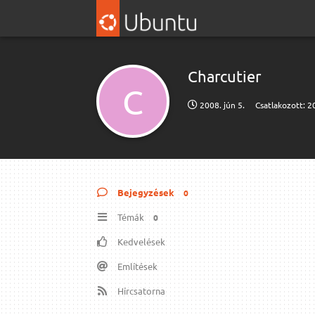
Charcutier
C
2008. jún 5.
Csatlakozott:
20
Bejegyzések
0
Témák
0
Kedvelések
Említések
Hírcsatorna