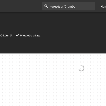
Hun
08. jún 5.
0
legjobb válasz