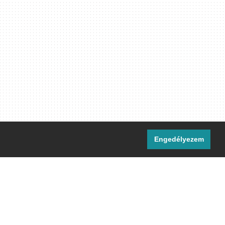
Engedélyezem
i csatornáink:
[M]
IRC
rtalma, ahol másként nem jelezzük,
ommons Nevezd meg! – Így add tovább!
licenc