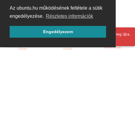
Az ubuntu.hu működésének feltétele a sütik
engedélyezése.
Részletes információk
Engedélyezem
Hoppá! Valami hiba történt. Frissítse az oldalt és próbálja meg újra.
Bejelentkezés
Főoldal
Címkék
Kezdőoldal
Blog
ÁSZF
Szabályzat
Kapcsolat
ubuntu.hu :: Magyar Ubuntu Közösség
© 2007 – 2026