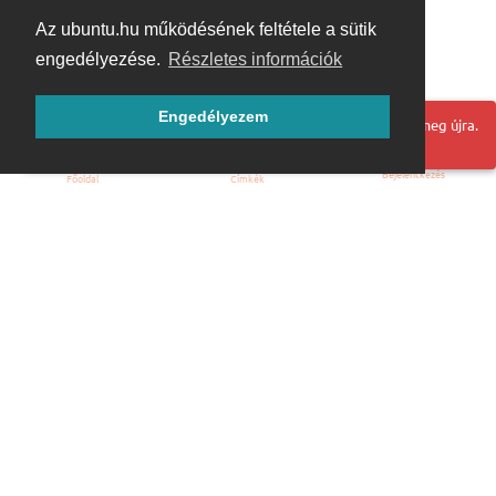
Az ubuntu.hu működésének feltétele a sütik
engedélyezése.
Részletes információk
Engedélyezem
Hoppá! Valami hiba történt. Frissítse az oldalt és próbálja meg újra.
Bejelentkezés
Főoldal
Címkék
Kezdőoldal
Blog
ÁSZF
Szabályzat
Kapcsolat
ubuntu.hu :: Magyar Ubuntu Közösség
© 2007 – 2026