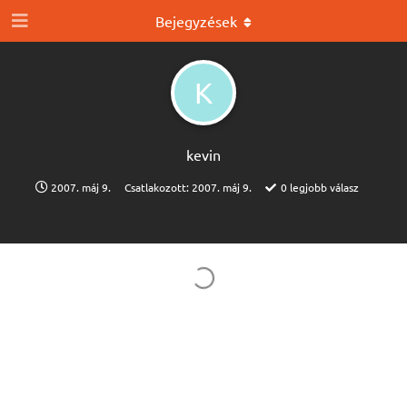
Bejegyzések
K
kevin
2007. máj 9.
Csatlakozott:
2007. máj 9.
0
legjobb válasz