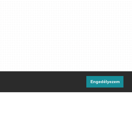
Engedélyezem
i csatornáink:
[M]
IRC
rtalma, ahol másként nem jelezzük,
ommons Nevezd meg! – Így add tovább!
licenc