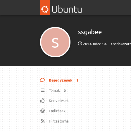
ssgabee
S
2013. márc 10.
Csatlakozot
Bejegyzések
1
Témák
0
Kedvelések
Említések
Hírcsatorna