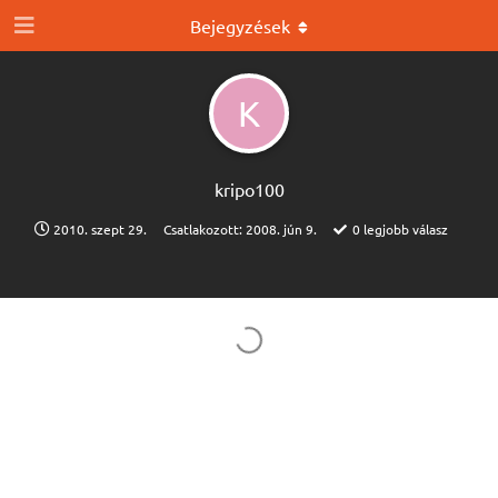
Bejegyzések
K
kripo100
2010. szept 29.
Csatlakozott:
2008. jún 9.
0
legjobb válasz