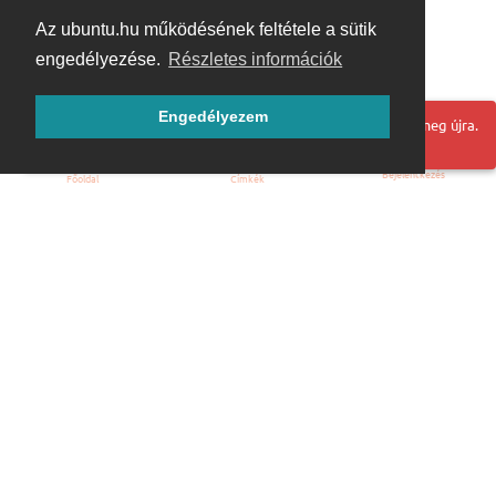
Az ubuntu.hu működésének feltétele a sütik
engedélyezése.
Részletes információk
Engedélyezem
Hoppá! Valami hiba történt. Frissítse az oldalt és próbálja meg újra.
Bejelentkezés
Főoldal
Címkék
Kezdőoldal
Blog
ÁSZF
Szabályzat
Kapcsolat
ubuntu.hu :: Magyar Ubuntu Közösség
© 2007 – 2026