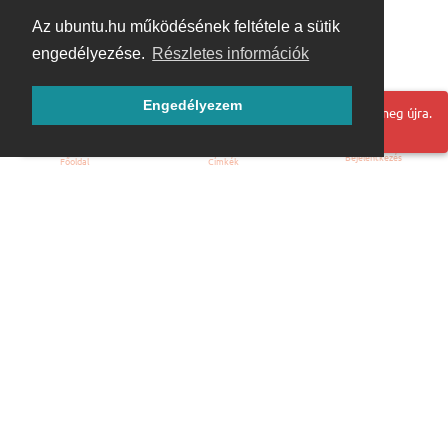
Az ubuntu.hu működésének feltétele a sütik
engedélyezése.
Részletes információk
Engedélyezem
Hoppá! Valami hiba történt. Frissítse az oldalt és próbálja meg újra.
Bejelentkezés
Főoldal
Címkék
Kezdőoldal
Blog
ÁSZF
Szabályzat
Kapcsolat
ubuntu.hu :: Magyar Ubuntu Közösség
© 2007 – 2026