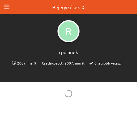
Bejegyzések
R
rpolanek
2007. máj 9.
Csatlakozott:
2007. máj 9.
0
legjobb válasz