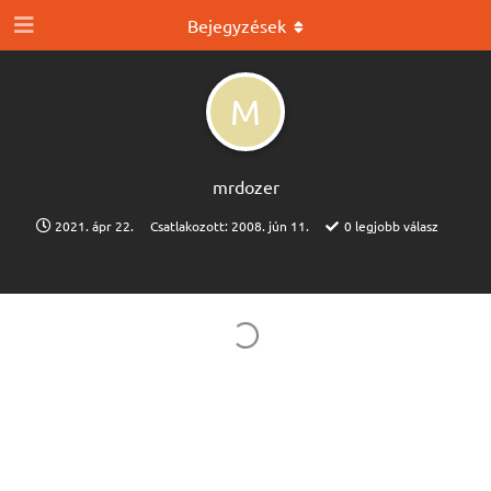
Bejegyzések
M
mrdozer
2021. ápr 22.
Csatlakozott:
2008. jún 11.
0
legjobb válasz