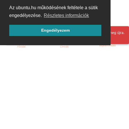
Az ubuntu.hu működésének feltétele a sütik
engedélyezése.
Részletes információk
Engedélyezem
Hoppá! Valami hiba történt. Frissítse az oldalt és próbálja meg újra.
Bejelentkezés
Főoldal
Címkék
Kezdőoldal
Blog
ÁSZF
Szabályzat
Kapcsolat
ubuntu.hu :: Magyar Ubuntu Közösség
© 2007 – 2026