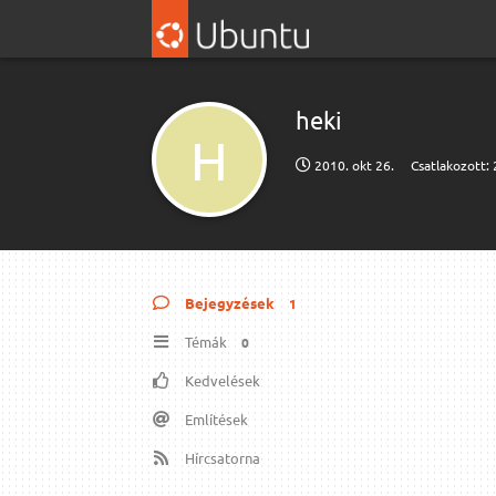
heki
H
2010. okt 26.
Csatlakozott:
Bejegyzések
1
Témák
0
Kedvelések
Említések
Hírcsatorna