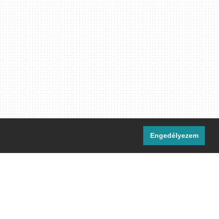
Engedélyezem
i csatornáink:
[M]
IRC
rtalma, ahol másként nem jelezzük,
ommons Nevezd meg! – Így add tovább!
licenc