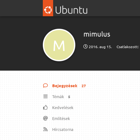
mimulus
M
2016. aug 15.
Csatlakozott:
Bejegyzések
27
Témák
5
Kedvelések
Említések
Hírcsatorna