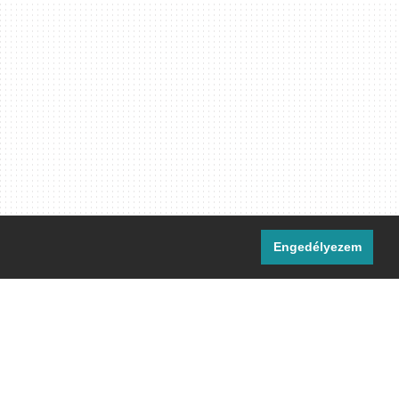
Engedélyezem
i csatornáink:
[M]
IRC
rtalma, ahol másként nem jelezzük,
ommons Nevezd meg! – Így add tovább!
licenc