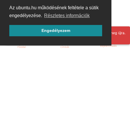
Az ubuntu.hu működésének feltétele a sütik
engedélyezése.
Részletes információk
Engedélyezem
Hoppá! Valami hiba történt. Frissítse az oldalt és próbálja meg újra.
Bejelentkezés
Főoldal
Címkék
Kezdőoldal
Blog
ÁSZF
Szabályzat
Kapcsolat
ubuntu.hu :: Magyar Ubuntu Közösség
© 2007 – 2026