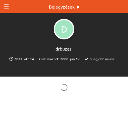
Bejegyzések
D
drbuzasi
2011. okt 14.
Csatlakozott:
2008. jún 17.
0
legjobb válasz