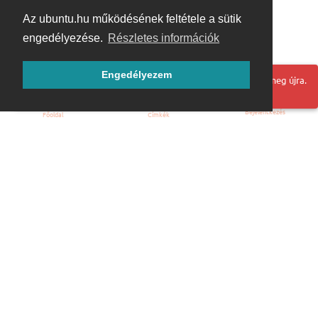
Az ubuntu.hu működésének feltétele a sütik
engedélyezése.
Részletes információk
Engedélyezem
Hoppá! Valami hiba történt. Frissítse az oldalt és próbálja meg újra.
Bejelentkezés
Főoldal
Címkék
Kezdőoldal
Blog
ÁSZF
Szabályzat
Kapcsolat
ubuntu.hu :: Magyar Ubuntu Közösség
© 2007 – 2026