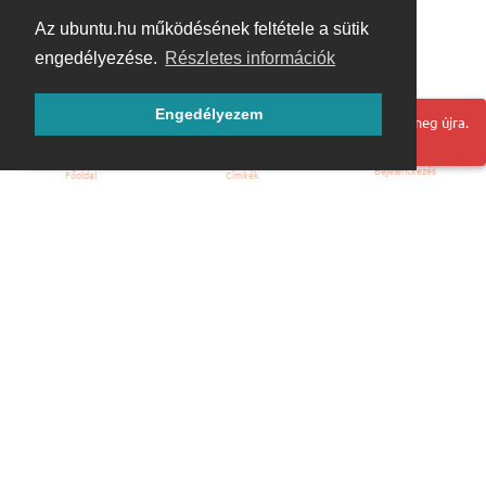
Az ubuntu.hu működésének feltétele a sütik
engedélyezése.
Részletes információk
Engedélyezem
Hoppá! Valami hiba történt. Frissítse az oldalt és próbálja meg újra.
Bejelentkezés
Főoldal
Címkék
Kezdőoldal
Blog
ÁSZF
Szabályzat
Kapcsolat
ubuntu.hu :: Magyar Ubuntu Közösség
© 2007 – 2026