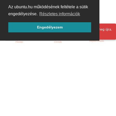
Az ubuntu.hu működésének feltétele a sütik
engedélyezése.
Részletes információk
Engedélyezem
Hoppá! Valami hiba történt. Frissítse az oldalt és próbálja meg újra.
Bejelentkezés
Főoldal
Címkék
Kezdőoldal
Blog
ÁSZF
Szabályzat
Kapcsolat
ubuntu.hu :: Magyar Ubuntu Közösség
© 2007 – 2026