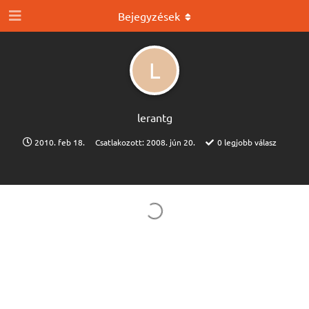
Bejegyzések
L
lerantg
2010. feb 18.
Csatlakozott:
2008. jún 20.
0
legjobb válasz