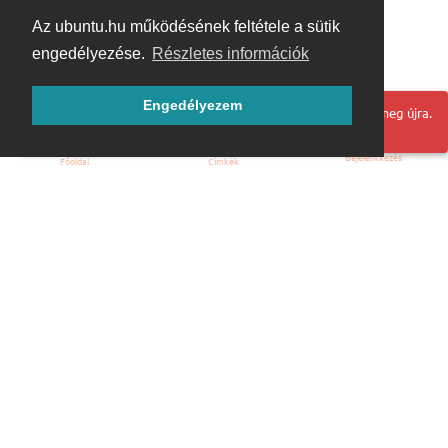
Az ubuntu.hu működésének feltétele a sütik
engedélyezése.
Részletes információk
Engedélyezem
Hoppá! Valami hiba történt. Frissítse az oldalt és próbálja meg újra.
Bejelentkezés
Főoldal
Címkék
Kezdőoldal
Blog
ÁSZF
Szabályzat
Kapcsolat
ubuntu.hu :: Magyar Ubuntu Közösség
© 2007 – 2026