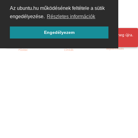
Az ubuntu.hu működésének feltétele a sütik
engedélyezése.
Részletes információk
Engedélyezem
Hoppá! Valami hiba történt. Frissítse az oldalt és próbálja meg újra.
Bejelentkezés
Főoldal
Címkék
Kezdőoldal
Blog
ÁSZF
Szabályzat
Kapcsolat
ubuntu.hu :: Magyar Ubuntu Közösség
© 2007 – 2026