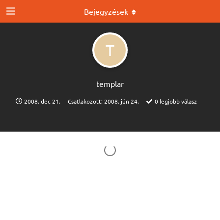
Bejegyzések
T
templar
2008. dec 21.
Csatlakozott:
2008. jún 24.
0
legjobb válasz